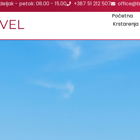
eljak - petak: 08.00 - 15.00
+387 51 212 507
office@b
Početna
Krstarenja