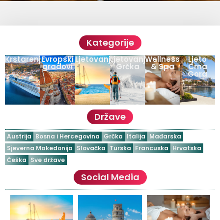
Kategorije
Krstarenja
Evropski
Ljetovanja
Ljetovanje
Wellness
Ljeto
gradovi
Grčka
& Spa
Crna
Gora
Države
Austrija
Bosna i Hercegovina
Grčka
Italija
Mađarska
Sjeverna Makedonija
Slovačka
Turska
Francuska
Hrvatska
Češka
Sve države
Social Media