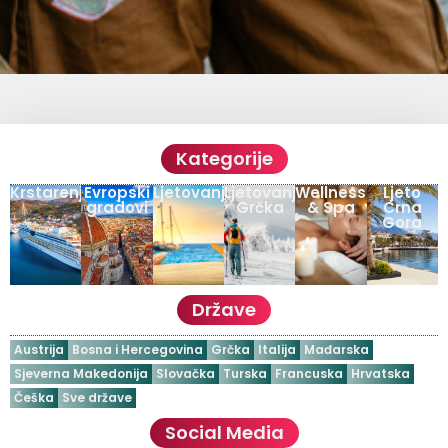
Kategorije
Krstarenja
Evropski
Ljetovanja
Ljetovanje
Wellness
Ljeto
gradovi
Grčka
& Spa
Crna
Gora
Države
Austrija
Bosna i Hercegovina
Grčka
Italija
Mađarska
Sjeverna Makedonija
Slovačka
Turska
Francuska
Hrvatska
Češka
Sve države
Social Media