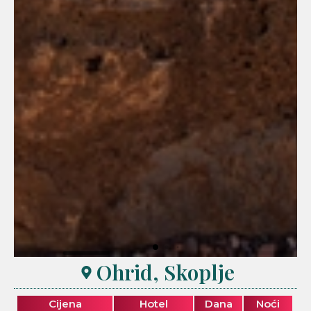
Ohrid, Skoplje
Cijena
Hotel
Dana
Noći