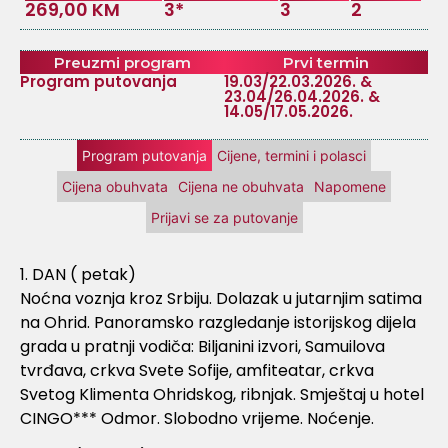
269,00 KM
3*
3
2
Preuzmi program
Prvi termin
Program putovanja
19.03/22.03.2026. &
23.04/26.04.2026. &
14.05/17.05.2026.
Program putovanja
Cijene, termini i polasci
Cijena obuhvata
Cijena ne obuhvata
Napomene
Prijavi se za putovanje
1. DAN ( petak)
Noćna voznja kroz Srbiju. Dolazak u jutarnjim satima
na Ohrid. Panoramsko razgledanje istorijskog dijela
grada u pratnji vodiča: Biljanini izvori, Samuilova
tvrđava, crkva Svete Sofije, amfiteatar, crkva
Svetog Klimenta Ohridskog, ribnjak. Smještaj u hotel
CINGO*** Odmor. Slobodno vrijeme. Noćenje.