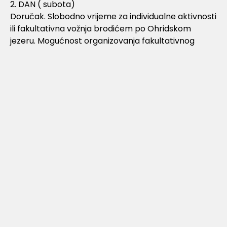
2. DAN ( subota)
Doručak. Slobodno vrijeme za individualne aktivnosti
ili fakultativna vožnja brodićem po Ohridskom
jezeru. Mogućnost organizovanja fakultativnog
izleta do manastira Svetog Nauma u pratnji vodiča.
Razgledanje manastira koji je Sv. Naum osnovao 895.
godine, gdje je proveo i posljednje godine života.
Manastir se nalazi na visokoj stijeni iznad jezera, na
oko 30km od Ohrida. Razgledanje izvora Crnog
Drima. Povratak u Ohrid. U večernjim satima
predlazemo fakultativni odlazak u restoran Biljanini
izvori, gdje cete se zabaviti uz muzicki program i
raznovrsne makedonske specijalitete. Noćenje.
3. DAN ( nedelja)
Doručak. Napuštanje hotela. Polazak ka Skoplju.
Panoramsko razgledanje grada: Milenijum krst,
tvrđava Kale, Daut Pašin amam… Slobodno vrijeme
za individualno razgledanje grada ili šoping u centru