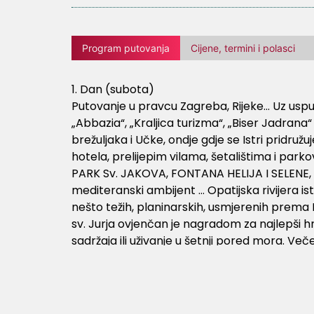
Program putovanja
Cijene, termini i polasci
1. Dan (subota)
Putovanje u pravcu Zagreba, Rijeke… Uz usp
„Abbazia“, „Kraljica turizma“, „Biser Jadra
brežuljaka i Učke, ondje gdje se Istri pridru
hotela, prelijepim vilama, šetalištima i par
PARK Sv. JAKOVA, FONTANA HELIJA I SELENE,
mediteranski ambijent … Opatijska rivijera ist
nešto težih, planinarskih, usmjerenih prema P
sv. Jurja ovjenčan je nagradom za najlepši h
sadržaja ili uživanje u šetnji pored mora. Več
2. Dan (nedjelja)
Doručak. Odjava iz hotela. Slobodno vrijeme
večernjim časovima.