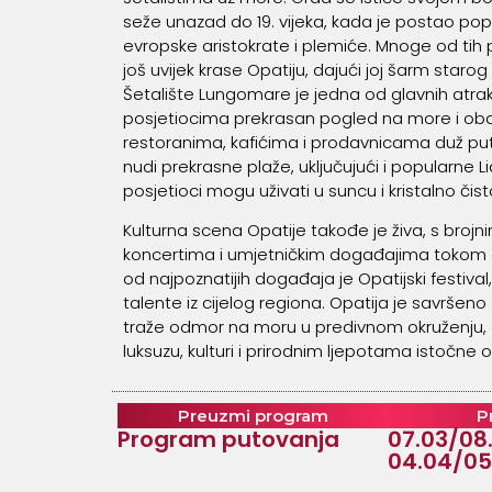
seže unazad do 19. vijeka, kada je postao pop
evropske aristokrate i plemiće. Mnoge od tih pr
još uvijek krase Opatiju, dajući joj šarm starog 
Šetalište Lungomare je jedna od glavnih atrakc
posjetiocima prekrasan pogled na more i oba
restoranima, kafićima i prodavnicama duž pu
nudi prekrasne plaže, uključujući i popularne L
posjetioci mogu uživati u suncu i kristalno či
Kulturna scena Opatije takođe je živa, s brojni
koncertima i umjetničkim događajima tokom c
od najpoznatijih događaja je Opatijski festival,
talente iz cijelog regiona. Opatija je savršeno
traže odmor na moru u predivnom okruženju, 
luksuzu, kulturi i prirodnim ljepotama istočne
Preuzmi program
P
Program putovanja
07.03/08
04.04/05