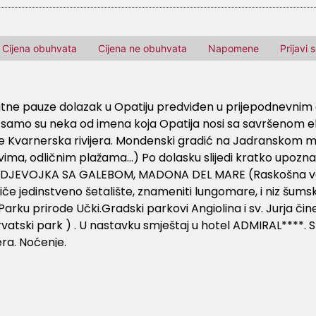
Cijena obuhvata
Cijena ne obuhvata
Napomene
Prijavi
utne pauze dolazak u Opatiju predviđen u prijepodnevnim 
na“ samo su neka od imena koja Opatija nosi sa savršenom
žuje Kvarnerska rivijera. Mondenski gradić na Jadranskom mo
kovima, odličnim plažama…) Po dolasku slijedi kratko upoz
 DJEVOJKA SA GALEBOM, MADONA DEL MARE (Raskošna vegetac
iče jedinstveno šetalište, znameniti lungomare, i niz šumski
arku prirode Učki.Gradski parkovi Angiolina i sv. Jurja čin
rvatski park ) . U nastavku smještaj u hotel ADMIRAL****. 
era. Noćenje.
 do polaska kući. U dogovoreno vrijeme, u 16.00 h polazak