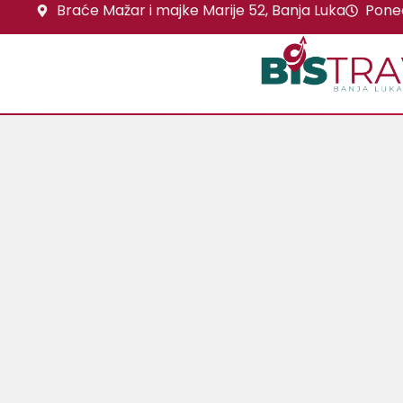
Braće Mažar i majke Marije 52, Banja Luka
Poned