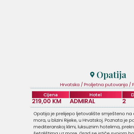
Opatija
Hrvatska
/
Proljetna putovanja
/
Cijena
Hotel
219,00 KM
ADMIRAL
2
Opatija je prelijepo ljetovalište smješteno na
mora, u blizini Rijeke, u Hrvatskoj. Poznata je p
mediteranskoj klimi, luksuznim hotelima, prek
šetalištima uz more. Grad se ističe svojom bo