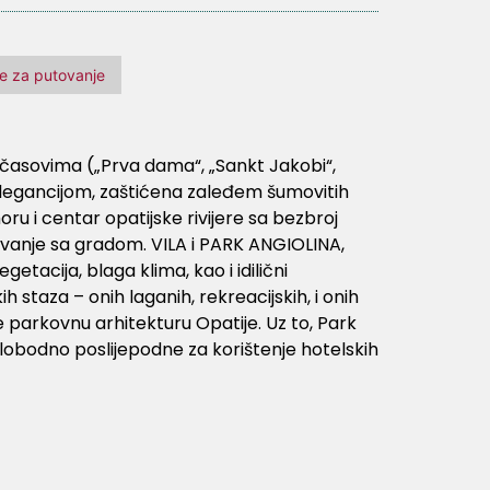
 se za putovanje
časovima („Prva dama“, „Sankt Jakobi“,
 elegancijom, zaštićena zaleđem šumovitih
ru i centar opatijske rivijere sa bezbroj
navanje sa gradom. VILA i PARK ANGIOLINA,
ija, blaga klima, kao i idilični
h staza – onih laganih, rekreacijskih, i onih
e parkovnu arhitekturu Opatije. Uz to, Park
Slobodno poslijepodne za korištenje hotelskih
 prema Banja Luci. Dolazak na odredište u