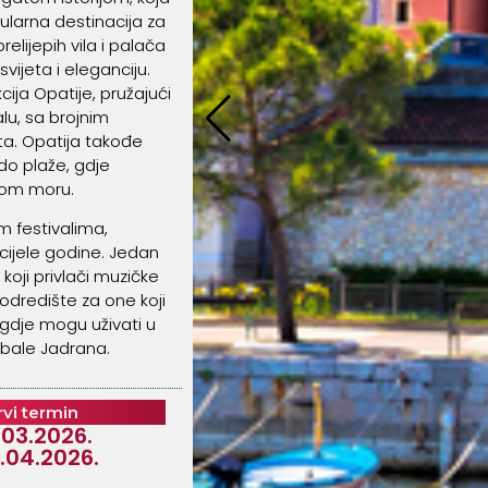
ularna destinacija za
elijepih vila i palača
svijeta i eleganciju.
ija Opatije, pružajući
lu, sa brojnim
ta. Opatija takođe
ido plaže, gdje
stom moru.
m festivalima,
ijele godine. Jedan
 koji privlači muzičke
 odredište za one koji
gdje mogu uživati u
 obale Jadrana.
rvi termin
.03.2026.
.04.2026.