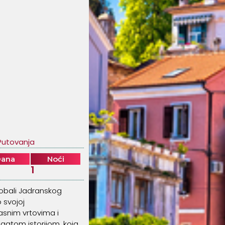
Putovanja
Dana
Noći
1
 obali Jadranskog
o svojoj
rasnim vrtovima i
gatom istorijom, koja