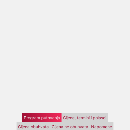
Program putovanja
Cijene, termini i polasci
Cijena obuhvata
Cijena ne obuhvata
Napomene