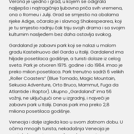
Verona je ujedno i grad, u kojem se odigrala
najljepša i najtragičnija ljubavna priča svih vremena,
ona o Romeu i Juliji. Grad se smjestio na obalama
rijeke Adige, očarala je i slavnog Shakespearea, koji
je tu smjestio radnju čak triju svojih drama i sa svojim
kulturnim nasljeđem bez daha ostavlja svakog.
Gardaland je zabavni park koji se nalazi u malom
gradu Kastelnuovo del Garda u Italiji. Gardalend ima
hiljade posetilaca godišnje, a turisti dolaze iz celog
sveta. Park je otvoren 1975. godine i do 1984. imao je
preko milion posetilaca. Park trenutno sadrži 6 velikih
„Roller Coasters“ (Blue Tornado, Magic Mountain,
Sekuoia Adventure, Orto Bruco, Mammut, Fuga da
Atlantide i Raptor). Ukupno „Gardaland” ima 56
vožnji, ne uključujući one u izgradnji, i najveći je
zabavni park u Italiji. Danas park ima preko 2,8
miliona posetilaca godišnje.
Venecija i dalje izgleda kao u svom zlatnom dobu. U
očima mnogih turista, nekadašnja Venecija je