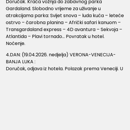
Doručak. Kraća vožnja do zabavnog parka
Gardaland. Slobodno vrijeme za uživanje u
atrakcijama parka: Svijet snova – luda kuća – leteće
ostrvo – čarobna planina – Afrički safari kanuom –
Transgardaland express – 4D avantura – Sekvoja –
Atlantida – Plavi tornado… Povratak u hotel.
Noćenje.
4.DAN: (19.04.2026. nedjelja) VERONA-VENECIJA-
BANJA LUKA :
Doručak, odjava iz hotela. Polazak prema Veneciji. U
prijepodnevnim satima dolazak u luku Punta
Sabbionni, odakle nastavljamo brodom prema
Veneciji uz interpretaciju vodiča. Po dolasku u
Veneciju slijedi obilazak grada : crkva della Pieta,
spomenik Vittoriu Emanuele II, zatvor i palazzo
Ducale, most uzdaha, trg sv. Marka, Bazilika sv.
Marka, Sansovinijeva biblioteka, Campanile,
Procuratie, i na kraju obilaska most Rialto. Slobodno