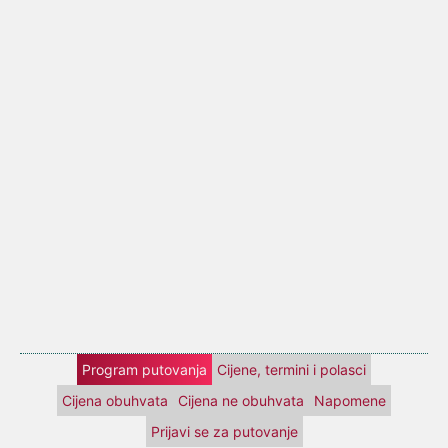
Program putovanja
Cijene, termini i polasci
Cijena obuhvata
Cijena ne obuhvata
Napomene
Prijavi se za putovanje