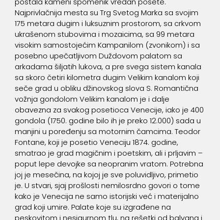
postala kameni spomenik vredan posete.
Najprivlačnija mesta su Trg Svetog Marka sa svojim
175 metara dugim i luksuznim prostorom, sa crkvom
ukrašenom stubovima i mozaicima, sa 99 metara
visokim samostojećim Kampanilom (zvonikom) i sa
posebno upečatljivom Duždovom palatom sa
arkadama šiljatih lukova, a pre svega sistem kanala
sa skoro četiri kilometra dugim Velikim kanalom koji
seče grad u obliku džinovskog slova S. Romantična
vožnja gondolom Velikim kanalom je i dalje
obavezna za svakog posetioca Venecije, iako je 400
gondola (1750. godine bilo ih je preko 12.000) sada u
manjini u poređenju sa motornim čamcima. Teodor
Fontane, koji je posetio Veneciju 1874. godine,
smatrao je grad magičnim i poetskim, ali i prljavim –
poput lepe devojke sa neopranim vratom. Potrebna
joj je mesečina, na kojoj je sve poluvidljivo, primetio
je. U stvari, sjaj prošlosti nemilosrdno govori o tome
kako je Venecija ne samo istorijski već i materijalno
grad koji umire. Palate koje su izgrađene na
peskovitom i nesigurnom tlu, na rešetki od balvana i