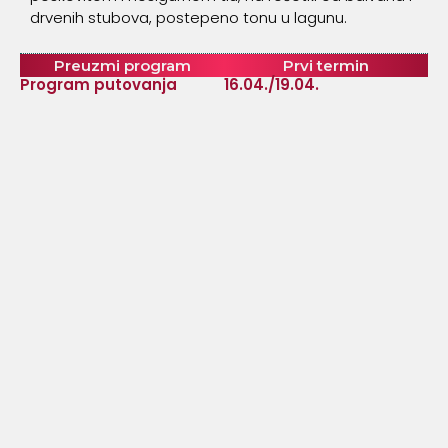
drvenih stubova, postepeno tonu u lagunu.
Preuzmi program
Prvi termin
Program putovanja
16.04./19.04.