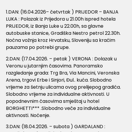
1.DAN: (16.04.2026– četvrtak ) PRIJEDOR – BANJA
LUKA : Polazak iz Prijedora u 21.00h ispred hotela
PRIJEDOR, iz Banja Luke u 22.00h, sa glavne
autobuske stanice, Gradiška Nestro petrol 22.30h.
Noćna vožnja kroz Hrvatsku, Sloveniju sa kraćim
pauzama po potrebi grupe.
2.DAN: (17.04.2026. – petak ) VERONA : Dolazak u
Veronu u jutarnjim časovima. Panoramsko
razgledanje grada: Trg Bra, Via Mancini, Veronska
Arena, trgovi Erbe i Sinjori, Đul.. kuća. Slobodno
vrijeme za šetnju ulicama ovog prelijepog gradića.
Slobodno vrijeme za individualne aktivnosti. U
popodnevnim časovima smještaj u hotel
BORGHETTI*** .Slobodno veče za individualne
aktivnosti. Noćenje.
3.DAN: (18.04.2026. – subota ) GARDALAND :