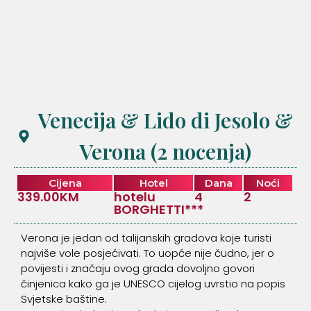
Venecija & Lido di Jesolo &
Verona (2 nocenja)
Cijena
Hotel
Dana
Noći
339.00KM
hotelu
4
2
BORGHETTI***
Verona je jedan od talijanskih gradova koje turisti
najviše vole posjećivati. To uopće nije čudno, jer o
povijesti i značaju ovog grada dovoljno govori
činjenica kako ga je UNESCO cijelog uvrstio na popis
Svjetske baštine.