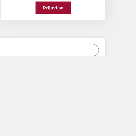
Prijavi se
olitiku privatnosti
Važni dokumenti
Politika privatnosti
Identifikacija