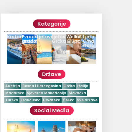
Kategorije
Krstarenja
Evropski
Ljetovanja
Ljetovanje
Wellness
Ljeto
gradovi
Grčka
& Spa
Crna
Gora
Države
Austrija
Bosna i Hercegovina
Grčka
Italija
Mađarska
Sjeverna Makedonija
Slovačka
Turska
Francuska
Hrvatska
Češka
Sve države
Social Media