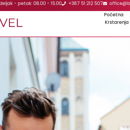
eljak - petak: 08.00 - 15.00
+387 51 212 507
office@b
Početna
Krstarenja