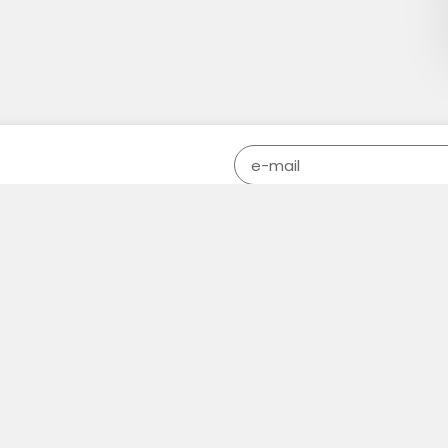
stu
Prijavom prihvataš našu p
e!
Prijavi se
nacije
Putovanja
Ljetovanje autobusom
a
Krstarenja
uska
Evropski gradovi